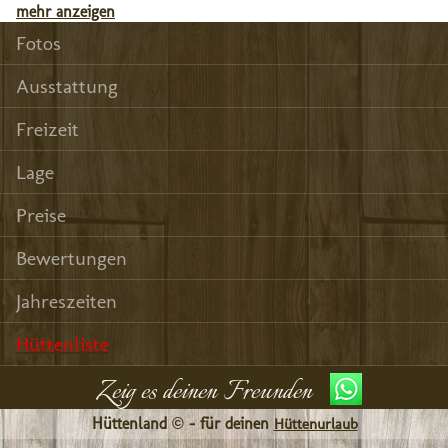
mehr anzeigen
Fotos
Ausstattung
Freizeit
Lage
Preise
Bewertungen
Jahreszeiten
Hüttenliste
Zeig es deinen Freunden
Hüttenland © - für deinen
Hüttenurlaub