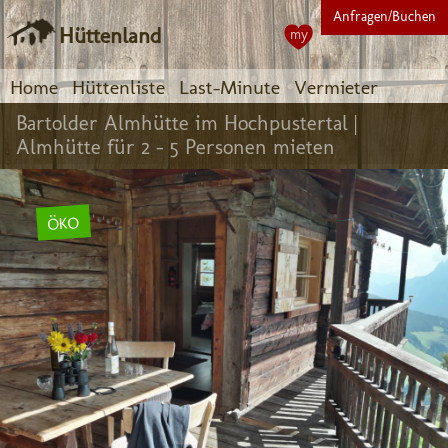
Anfragen/Buchen
Hüttenland
my
Home
Hüttenliste
Last-Minute
Vermieter
Bartolder Almhütte im Hochpustertal |
Almhütte für 2 - 5 Personen mieten
ÖKO