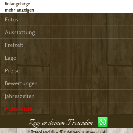
Rofangebirge.
mehr anzeigen
Fotos
Ausstattung
Freizeit
Lage
Preise
Bewertungen
Jahreszeiten
Hüttenliste
Zeig es deinen Freunden
Hüttenland © - für deinen
Hüttenurlaub