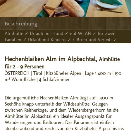
Beschreibung
Almhütte ✓ Urlaub mit Hund ✓ mit WLAN ✓ für zwei
Familien ✓ Urlaub mit Kindern ✓ E-Biken und Verleih ✓
Hechenblaiken Alm im Alpbachtal,
Almhütte
für 2 - 9 Personen
ÖSTERREICH | Tirol | Kitzbüheler Alpen | Lage 1.400 m | 190
m² Wohnfläche | 4 Schlafzimmer
Die urgemütliche Hechenblaiken Alm liegt auf 1.400 m
Seehöhe knapp unterhalb der Wildsauhütte. Gelegen
zwischen Reitherkogel und dem Wiedersbergerhorn ist die
Almhütte im Alpbachtal ein idealer Ausgangspunkt für
Wanderungen und Radtouren. Das Panorama ist einfach
atemberaubend und reicht von den Kitzbüheler Alpen bis ins