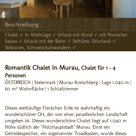
Beschreibung
Chalet ✓ in Alleinlage ✓ Urlaub mit Hund ✓ mit finnischer
Sauna ✓ Urlaub mit der Bahn ✓ Skihütte, Skiurlaub ✓
Skitouren, Schneeschuhwandern ✓
Romantik Chalet in Murau,
Chalet für 1 - 4
Personen
ÖSTERREICH | Steiermark | Murau-Kreischberg | Lage 1.040 m |
60 m² Wohnfläche | 1 Schlafzimmer
Dieses weitläufige Fleckchen Erde ist wahrhaftig ein
wunderschöner Ort, der von einer paradiesischen Landschaft
umgeben ist. Dieses wunderschöne Chalet liegt auf 1.040 m
Höhe südlich der "Holzhauptstadt" Murau. Einst ein
Getreidespeicher, ein sogenannter Troadkasten, wurde dieses