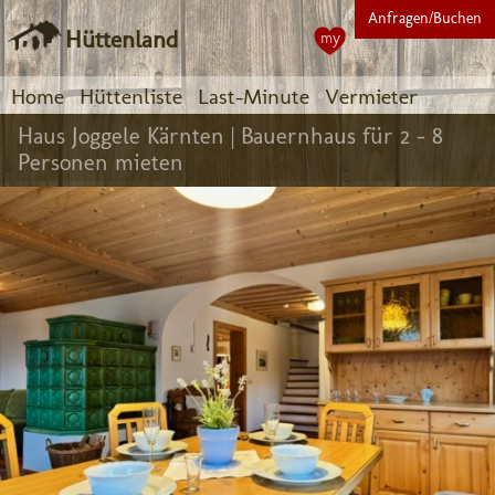
Anfragen/Buchen
Hüttenland
my
Home
Hüttenliste
Last-Minute
Vermieter
Haus Joggele Kärnten |
Bauernhaus für 2 - 8
Personen mieten