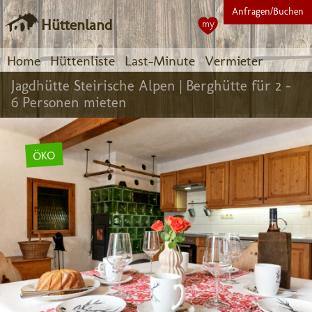
Anfragen/Buchen
Hüttenland
my
Home
Hüttenliste
Last-Minute
Vermieter
Jagdhütte Steirische Alpen |
Berghütte für 2 -
6 Personen mieten
ÖKO