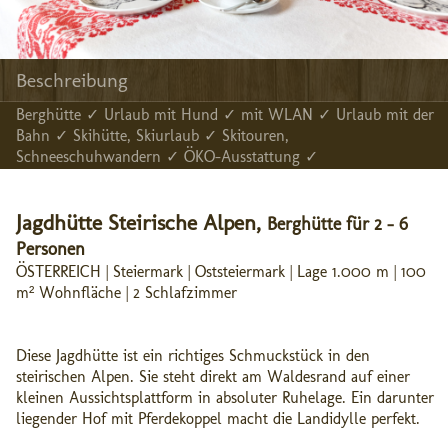
Beschreibung
Berghütte ✓ Urlaub mit Hund ✓ mit WLAN ✓ Urlaub mit der
Bahn ✓ Skihütte, Skiurlaub ✓ Skitouren,
Schneeschuhwandern ✓ ÖKO-Ausstattung ✓
Jagdhütte Steirische Alpen,
Berghütte für 2 - 6
Personen
ÖSTERREICH | Steiermark | Oststeiermark | Lage 1.000 m | 100
m² Wohnfläche | 2 Schlafzimmer
Diese Jagdhütte ist ein richtiges Schmuckstück in den
steirischen Alpen. Sie steht direkt am Waldesrand auf einer
kleinen Aussichtsplattform in absoluter Ruhelage. Ein darunter
liegender Hof mit Pferdekoppel macht die Landidylle perfekt.