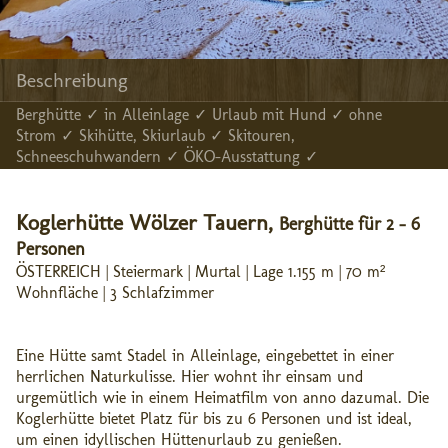
Beschreibung
Berghütte ✓ in Alleinlage ✓ Urlaub mit Hund ✓ ohne
Strom ✓ Skihütte, Skiurlaub ✓ Skitouren,
Schneeschuhwandern ✓ ÖKO-Ausstattung ✓
Koglerhütte Wölzer Tauern,
Berghütte für 2 - 6
Personen
ÖSTERREICH | Steiermark | Murtal | Lage 1.155 m | 70 m²
Wohnfläche | 3 Schlafzimmer
Eine Hütte samt Stadel in Alleinlage, eingebettet in einer
herrlichen Naturkulisse. Hier wohnt ihr einsam und
urgemütlich wie in einem Heimatfilm von anno dazumal. Die
Koglerhütte bietet Platz für bis zu 6 Personen und ist ideal,
um einen idyllischen Hüttenurlaub zu genießen.