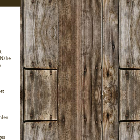
t
 Nähe
m
et
hlen
ges