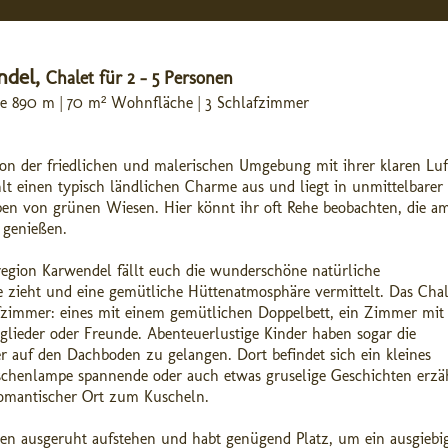
ndel,
Chalet für 2 - 5 Personen
age 890 m | 70 m² Wohnfläche | 3 Schlafzimmer
von der friedlichen und malerischen Umgebung mit ihrer klaren Luf
t einen typisch ländlichen Charme aus und liegt in unmittelbarer
en von grünen Wiesen. Hier könnt ihr oft Rehe beobachten, die a
 genießen.
egion Karwendel fällt euch die wunderschöne natürliche
e zieht und eine gemütliche Hüttenatmosphäre vermittelt. Das Chal
fzimmer: eines mit einem gemütlichen Doppelbett, ein Zimmer mit
glieder oder Freunde. Abenteuerlustige Kinder haben sogar die
r auf den Dachboden zu gelangen. Dort befindet sich ein kleines
aschenlampe spannende oder auch etwas gruselige Geschichten erzä
n romantischer Ort zum Kuscheln.
n ausgeruht aufstehen und habt genügend Platz, um ein ausgiebi