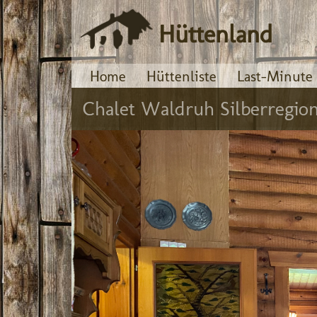
Hüttenland
Home
Hüttenliste
Last-Minute
Chalet Waldruh Silberregio