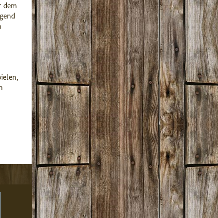
r dem
agend
n
ielen,
n