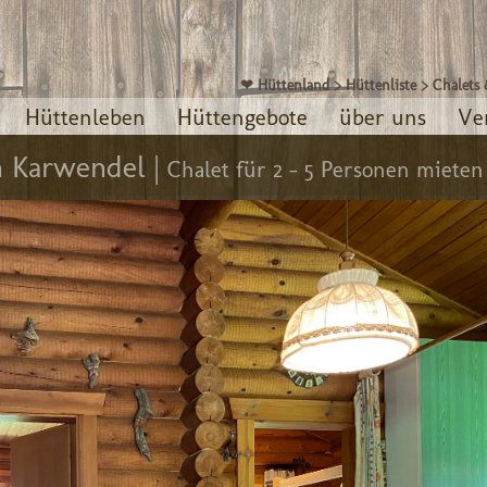
❤ Hüttenland
>
Hüttenliste
>
Chalets 
Hüttenleben
Hüttengebote
über uns
Ve
n Karwendel |
Chalet für 2 - 5 Personen mieten