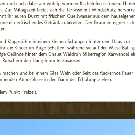
lesen und euch dabei am wohlig warmen Kachelofen erfreuen. Hinte
. Zur Mittagszeit bietet sich die Terrasse mit Windschutz hervorr
nnt ihr euren Durst mit frischem Quellwasser aus dem hauseigene
one ein erfrischendes Getränk zubereiten. Der Brunnen eignet sich
len.
und Klappstühle in einem kleinen Schuppen hinter dem Haus zur
r die Kinder im Auge behalten, während sie auf der Wiese Ball sp
ige Gelände hinter dem Chalet Waldruh Silberregion Karwendel ei
er Rutschern den Hang hinunterzusausen.
h machen und bei einem Glas Wein oder Sekt das flackernde Feuer
annenden Atmosphäre in den Bann der Erholung ziehen.
em Punkt Freizeit.