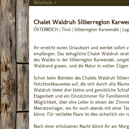
Skiurlaub ✓
Chalet Waldruh Silberregion Karwe
ÖSTERREICH | Tirol | Silberregion Karwendel | L
Ihr erreicht euren Urlaubsort und werdet sofort 
empfangen. Das behagliche Chalet Waldruh strahl
des Waldes in der Silberregion Karwendel, umgeb
Waldrand grasen, und die Natur in vollen Zügen
Schon beim Betreten des Chalets Waldruh Silberr
Holzblockbauweise auf, die sich durch alle Räum
Waldruh bietet drei kleine und gemütliche Schla
Etagenbett und ein Einzelzimmer für Familienmit
Möglichkeit, über eine Leiter in einem der Zimme
Matratzenlager, wo ihr euch abends mit einer T
könnt. Für verliebte Paare ist dies sicherlich ei
Nach einer erholsamen Nacht könnt ihr am Morge