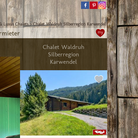
& Luxus Chalets
>
Chalet Waldruh Silberregion Karwendel
rmieter
my
Chalet Waldruh
Silberregion
Karwendel