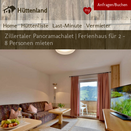
Anfragen/Buchen
Hüttenland
my
Home
Hüttenliste
Last-Minute
Vermieter
Zillertaler Panoramachalet |
Ferienhaus für 2 -
8 Personen mieten