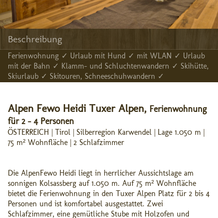
Beschreibung
Ferienwohnung ✓ Urlaub mit Hund ✓ mit WLAN ✓ Urlaub
mit der Bahn ✓ Klamm- und Schluchtenwandern ✓ Skihütte,
Skiurlaub ✓ Skitouren, Schneeschuhwandern ✓
Alpen Fewo Heidi Tuxer Alpen,
Ferienwohnung
für 2 - 4 Personen
ÖSTERREICH | Tirol | Silberregion Karwendel | Lage 1.050 m |
75 m² Wohnfläche | 2 Schlafzimmer
Die AlpenFewo Heidi liegt in herrlicher Aussichtslage am
sonnigen Kolsassberg auf 1.050 m. Auf 75 m² Wohnfläche
bietet die Ferienwohnung in den Tuxer Alpen Platz für 2 bis 4
Personen und ist komfortabel ausgestattet. Zwei
Schlafzimmer, eine gemütliche Stube mit Holzofen und