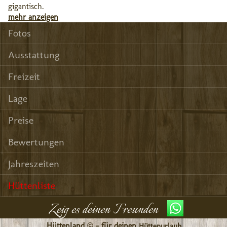
gigantisch.
mehr anzeigen
Fotos
Ausstattung
Freizeit
Lage
Preise
Bewertungen
Jahreszeiten
Hüttenliste
Zeig es deinen Freunden
Hüttenland © - für deinen
Hüttenurlaub