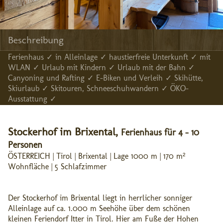
Beschreibung
Ferienhaus ✓ in Alleinlage ✓ haustierfreie Unterkunft ✓ mit
WLAN ✓ Urlaub mit Kindern ✓ Urlaub mit der Bahn ✓
Canyoning und Rafting ✓ E-Biken und Verleih ✓ Skihütte,
Skiurlaub ✓ Skitouren, Schneeschuhwandern ✓ ÖKO-
Ausstattung ✓
Stockerhof im Brixental,
Ferienhaus für 4 - 10
Personen
ÖSTERREICH | Tirol | Brixental | Lage 1000 m | 170 m²
Wohnfläche | 5 Schlafzimmer
Der Stockerhof im Brixental liegt in herrlicher sonniger
Alleinlage auf ca. 1.000 m Seehöhe über dem schönen
kleinen Feriendorf Itter in Tirol. Hier am Fuße der Hohen