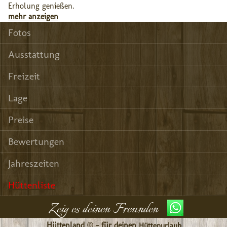
Erholung genießen.
mehr anzeigen
Fotos
Ausstattung
Freizeit
Lage
Preise
Bewertungen
Jahreszeiten
Hüttenliste
Zeig es deinen Freunden
Hüttenland © - für deinen
Hüttenurlaub