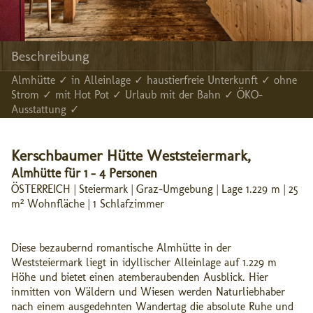
Beschreibung
Almhütte ✓ in Alleinlage ✓ haustierfreie Unterkunft ✓ ohne
Strom ✓ mit Hot Pot ✓ Urlaub mit der Bahn ✓ ÖKO-
Ausstattung ✓
Kerschbaumer Hütte Weststeiermark,
Almhütte für 1 - 4 Personen
ÖSTERREICH | Steiermark | Graz-Umgebung | Lage 1.229 m | 25
m² Wohnfläche | 1 Schlafzimmer
Diese bezaubernd romantische Almhütte in der
Weststeiermark liegt in idyllischer Alleinlage auf 1.229 m
Höhe und bietet einen atemberaubenden Ausblick. Hier
inmitten von Wäldern und Wiesen werden Naturliebhaber
nach einem ausgedehnten Wandertag die absolute Ruhe und