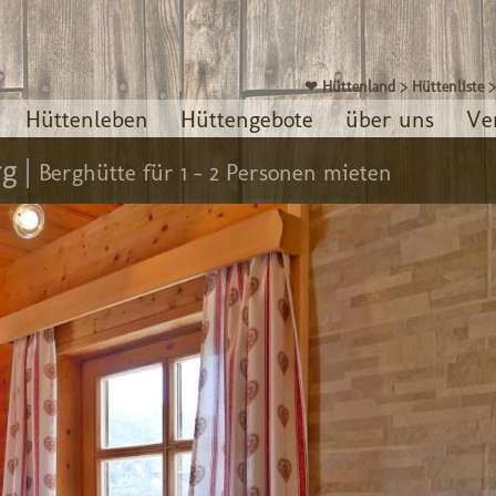
❤ Hüttenland
>
Hüttenliste
Hüttenleben
Hüttengebote
über uns
Ve
g |
Berghütte für 1 - 2 Personen mieten