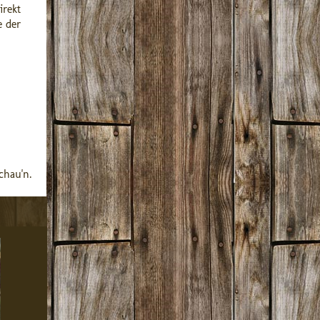
irekt
e der
chau'n.