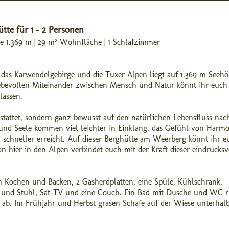
tte für 1 - 2 Personen
ge 1.369 m | 29 m² Wohnfläche | 1 Schlafzimmer
 das Karwendelgebirge und die Tuxer Alpen liegt auf 1.369 m Seehö
liebevollen Miteinander zwischen Mensch und Natur könnt ihr euch
lassen.
estattet, sondern ganz bewusst auf den natürlichen Lebensfluss nac
 und Seele kommen viel leichter in Einklang, das Gefühl von Harm
 schneller erreicht. Auf dieser Berghütte am Weerberg könnt ihr e
n hier in den Alpen verbindet euch mit der Kraft dieser eindrucksv
Kochen und Backen, 2 Gasherdplatten, eine Spüle, Kühlschrank,
ch und Stuhl, Sat-TV und eine Couch. Ein Bad mit Dusche und WC 
ab. Im Frühjahr und Herbst grasen Schafe auf der Wiese unterhalb