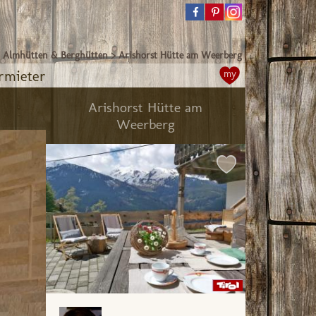
>
Almhütten & Berghütten
>
Arishorst Hütte am Weerberg
rmieter
my
Arishorst Hütte am
Weerberg