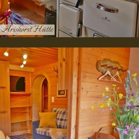
er Arishorst Hütte