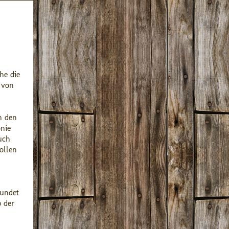
he die
 von
h den
onie
uch
ollen
rundet
 der