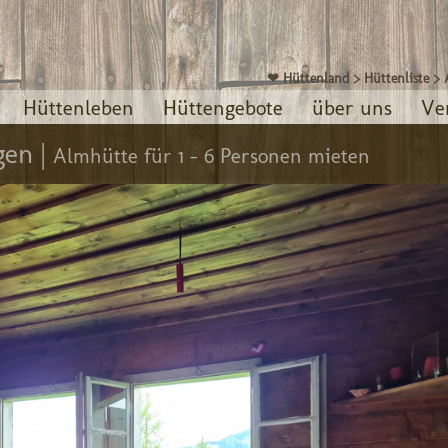
❤ Hüttenland
>
Hüttenliste
>
Hüttenleben
Hüttengebote
über uns
Ve
gen |
Almhütte für 1 - 6 Personen mieten