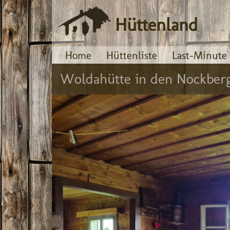
Hüttenland
Home
Hüttenliste
Last-Minute
Woldahütte in den Nockber