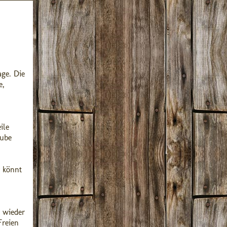
age. Die
e,
ile
tube
r könnt
 wieder
Freien