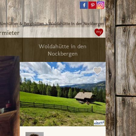
Almhütten & Berghütten
>
Woldahütte in den Nockbergen
rmieter
my
Woldahütte in den
Nockbergen