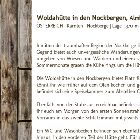
Woldahütte in den Nockbergen,
Almh
ÖSTERREICH | Kärnten | Nockberge | Lage 1.370 m
Inmitten der traumhaften Region der Nockberge li
Gegend bietet euch unvergessliche Wanderungen 
umgeben von Wiesen und Wäldern und einem sag
Sommermonate grasen die Kühe rings um die Hüt
Die Woldahütte in den Nockbergen bietet Platz f
könnt ihr wie früher auf dem Ofen kochen und g
befindet sich eine Speisekammer zum Abstellen fü
Ebenfalls von der Stube aus erreichbar befindet 
ihr euch am Morgen von den ersten Sonnenstrahle
Vorraum in das zweite Schlafzimmer mit jeweils 
Ein WC und Waschbecken befinden sich ebenfalls
hinaus, in den vorderen Teil der Hütte geht. Für