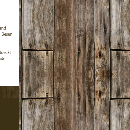
und
 Besen
tdeckt
nde