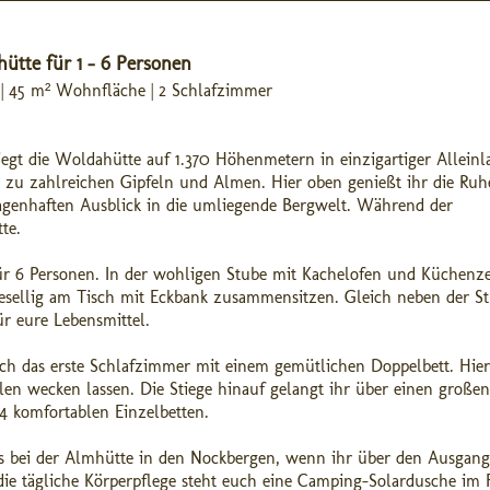
ütte für 1 - 6 Personen
 | 45 m² Wohnfläche | 2 Schlafzimmer
egt die Woldahütte auf 1.370 Höhenmetern in einzigartiger Alleinl
zu zahlreichen Gipfeln und Almen. Hier oben genießt ihr die Ruh
enhaften Ausblick in die umliegende Bergwelt. Während der
te.
ür 6 Personen. In der wohligen Stube mit Kachelofen und Küchenze
esellig am Tisch mit Eckbank zusammensitzen. Gleich neben der S
r eure Lebensmittel.
sich das erste Schlafzimmer mit einem gemütlichen Doppelbett. Hie
n wecken lassen. Die Stiege hinauf gelangt ihr über einen großen
4 komfortablen Einzelbetten.
 bei der Almhütte in den Nockbergen, wenn ihr über den Ausgang
 die tägliche Körperpflege steht euch eine Camping-Solardusche im 