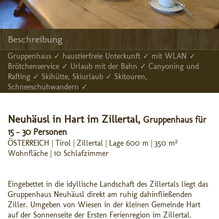
Beschreibung
Gruppenhaus ✓ haustierfreie Unterkunft ✓ mit WLAN ✓
Brötchenservice ✓ Urlaub mit der Bahn ✓ Canyoning und
Rafting ✓ Skihütte, Skiurlaub ✓ Skitouren,
Schneeschuhwandern ✓
Neuhäusl in Hart im Zillertal,
Gruppenhaus für
15 - 30 Personen
ÖSTERREICH | Tirol | Zillertal | Lage 600 m | 350 m²
Wohnfläche | 10 Schlafzimmer
Eingebettet in die idyllische Landschaft des Zillertals liegt das
Gruppenhaus Neuhäusl direkt am ruhig dahinfließenden
Ziller. Umgeben von Wiesen in der kleinen Gemeinde Hart
auf der Sonnenseite der Ersten Ferienregion im Zillertal.