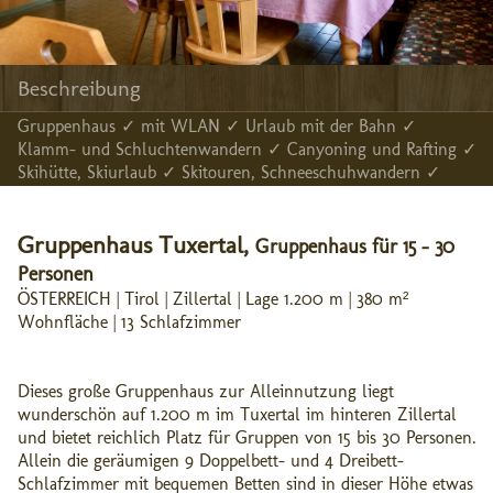
Beschreibung
Gruppenhaus ✓ mit WLAN ✓ Urlaub mit der Bahn ✓
Klamm- und Schluchtenwandern ✓ Canyoning und Rafting ✓
Skihütte, Skiurlaub ✓ Skitouren, Schneeschuhwandern ✓
Gruppenhaus Tuxertal,
Gruppenhaus für 15 - 30
Personen
ÖSTERREICH | Tirol | Zillertal | Lage 1.200 m | 380 m²
Wohnfläche | 13 Schlafzimmer
Dieses große Gruppenhaus zur Alleinnutzung liegt
wunderschön auf 1.200 m im Tuxertal im hinteren Zillertal
und bietet reichlich Platz für Gruppen von 15 bis 30 Personen.
Allein die geräumigen 9 Doppelbett- und 4 Dreibett-
Schlafzimmer mit bequemen Betten sind in dieser Höhe etwas