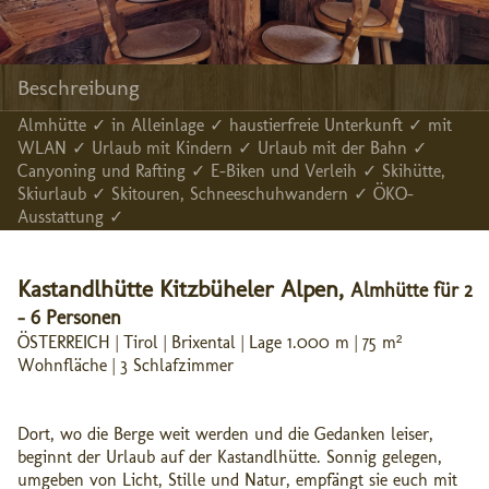
Beschreibung
Almhütte ✓ in Alleinlage ✓ haustierfreie Unterkunft ✓ mit
WLAN ✓ Urlaub mit Kindern ✓ Urlaub mit der Bahn ✓
Canyoning und Rafting ✓ E-Biken und Verleih ✓ Skihütte,
Skiurlaub ✓ Skitouren, Schneeschuhwandern ✓ ÖKO-
Ausstattung ✓
Kastandlhütte Kitzbüheler Alpen,
Almhütte für 2
- 6 Personen
ÖSTERREICH | Tirol | Brixental | Lage 1.000 m | 75 m²
Wohnfläche | 3 Schlafzimmer
Dort, wo die Berge weit werden und die Gedanken leiser,
beginnt der Urlaub auf der Kastandlhütte. Sonnig gelegen,
umgeben von Licht, Stille und Natur, empfängt sie euch mit