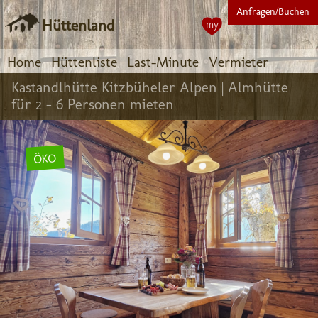
Anfragen/Buchen
Hüttenland
my
Home
Hüttenliste
Last-Minute
Vermieter
Kastandlhütte Kitzbüheler Alpen |
Almhütte
für 2 - 6 Personen mieten
ÖKO