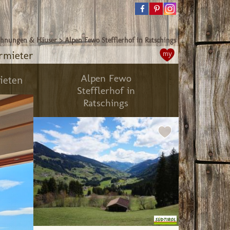
ohnungen & Häuser
>
Alpen Fewo Stefflerhof in Ratschings
rmieter
my
Alpen Fewo
ieten
Stefflerhof in
Ratschings