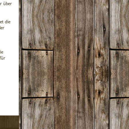
r über
et die
der
ie
für