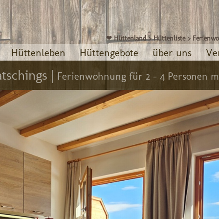
❤ Hüttenland
>
Hüttenliste
>
Ferienw
Hüttenleben
Hüttengebote
über uns
Ve
tschings |
Ferienwohnung für 2 - 4 Personen m