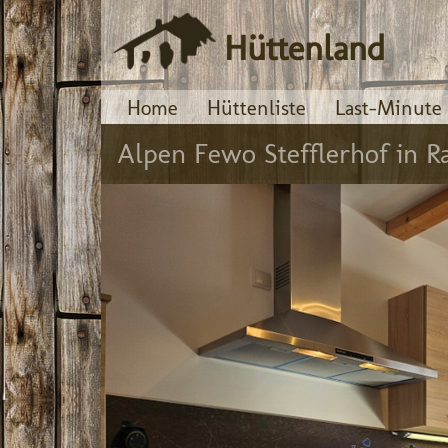
Hüttenland
Home
Hüttenliste
Last-Minute
Alpen Fewo Stefflerhof in Ra