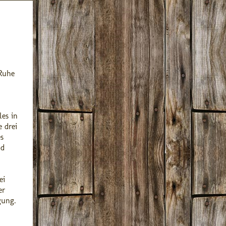
 Ruhe
les in
 drei
s
nd
ei
er
gung.