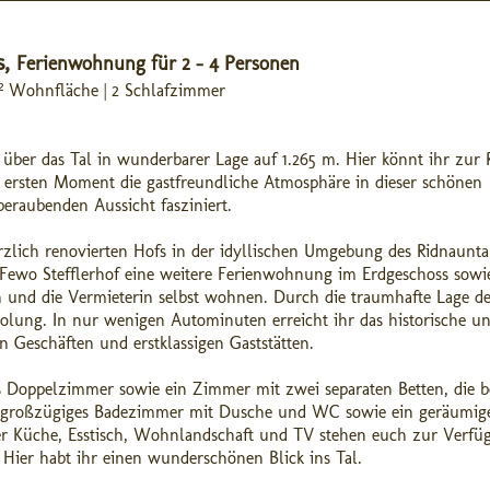
s,
Ferienwohnung für 2 - 4 Personen
0 m² Wohnfläche | 2 Schlafzimmer
 über das Tal in wunderbarer Lage auf 1.265 m. Hier könnt ihr zur
ersten Moment die gastfreundliche Atmosphäre in dieser schönen
eraubenden Aussicht fasziniert.
zlich renovierten Hofs in der idyllischen Umgebung des Ridnaunta
 Fewo Stefflerhof eine weitere Ferienwohnung im Erdgeschoss sowie
 und die Vermieterin selbst wohnen. Durch die traumhafte Lage de
rholung. In nur wenigen Autominuten erreicht ihr das historische u
n Geschäften und erstklassigen Gaststätten.
es Doppelzimmer sowie ein Zimmer mit zwei separaten Betten, die b
großzügiges Badezimmer mit Dusche und WC sowie ein geräumig
er Küche, Esstisch, Wohnlandschaft und TV stehen euch zur Verfü
 Hier habt ihr einen wunderschönen Blick ins Tal.