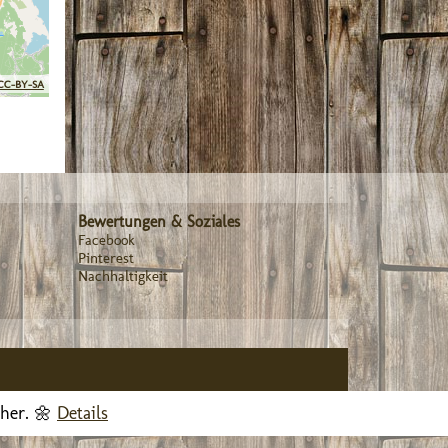
CC-BY-SA
Bewertungen & Soziales
Facebook
Pinterest
Nachhaltigkeit
cher. 🌼
Details