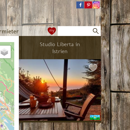
rmieter
my
Studio Liberta in
Istrien