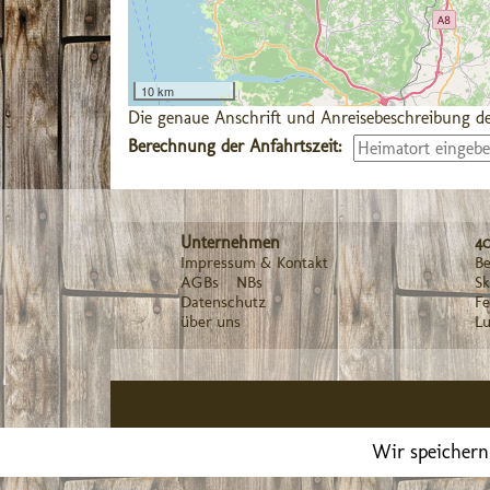
10 km
Die genaue Anschrift und Anreisebeschreibung de
Berechnung der Anfahrtszeit:
Unternehmen
4
Impressum & Kontakt
Be
AGBs
NBs
Sk
Datenschutz
F
über uns
Lu
Wir speichern