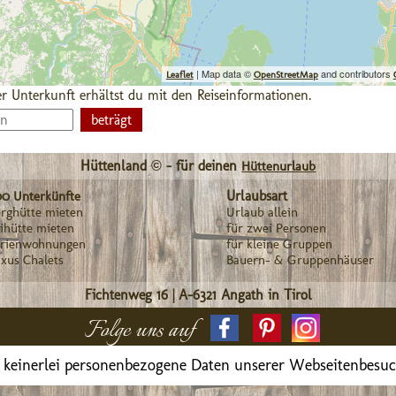
| Map data ©
and contributors
Leaflet
OpenStreetMap
r Unterkunft erhältst du mit den Reiseinformationen.
Hüttenland © - für deinen
Hüttenurlaub
Urlaubsart
00 Unterkünfte
rghütte mieten
Urlaub allein
ihütte mieten
für zwei Personen
erienwohnungen
für kleine Gruppen
xus Chalets
Bauern- & Gruppenhäuser
Fichtenweg 16
|
A-6321
Angath in Tirol
Folge uns auf
 keinerlei personenbezogene Daten unserer Webseitenbesu