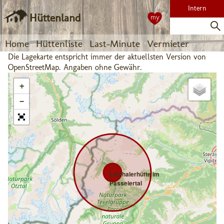
Intern
Hüttenland
my
Home
Hüttenliste
Last-Minute
Vermieter
Die Lagekarte entspricht immer der aktuellsten Version von
OpenStreetMap. Angaben ohne Gewähr.
+
−
Lanthalerhütte im
Passeiertal