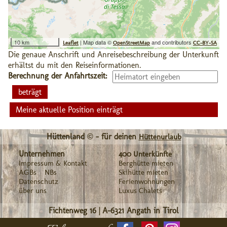
10 km
| Map data ©
and contributors
Leaflet
OpenStreetMap
CC-BY-SA
Die genaue Anschrift und Anreisebeschreibung der Unterkunft
erhältst du mit den Reiseinformationen.
Berechnung der Anfahrtszeit:
Meine aktuelle Position einträgt
Hüttenland © - für deinen
Hüttenurlaub
Unternehmen
400 Unterkünfte
Impressum & Kontakt
Berghütte mieten
AGBs
NBs
Skihütte mieten
Datenschutz
Ferienwohnungen
über uns
Luxus Chalets
Fichtenweg 16
|
A-6321
Angath in Tirol