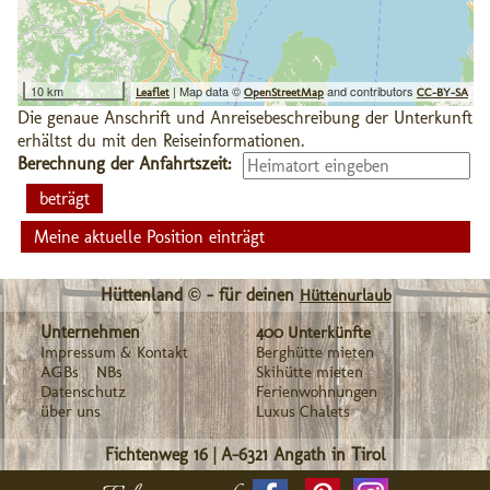
10 km
| Map data ©
and contributors
Leaflet
OpenStreetMap
CC-BY-SA
Die genaue Anschrift und Anreisebeschreibung der Unterkunft
erhältst du mit den Reiseinformationen.
Berechnung der Anfahrtszeit:
Meine aktuelle Position einträgt
Hüttenland © - für deinen
Hüttenurlaub
Unternehmen
400 Unterkünfte
Impressum & Kontakt
Berghütte mieten
AGBs
NBs
Skihütte mieten
Datenschutz
Ferienwohnungen
über uns
Luxus Chalets
Fichtenweg 16
|
A-6321
Angath in Tirol