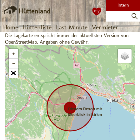
Intern
Hüttenland
my
Home
Hüttenliste
Last-Minute
Vermieter
Die Lagekarte entspricht immer der aktuellsten Version von
OpenStreetMap. Angaben ohne Gewähr.
+
−
Rieders Resort mit
Meerblick in Istrien