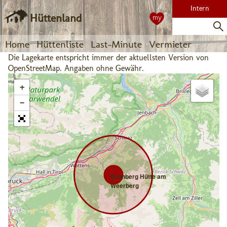
Intern
Hüttenland
my
Home
Hüttenliste
Last-Minute
Vermieter
Die Lagekarte entspricht immer der aktuellsten Version von
OpenStreetMap. Angaben ohne Gewähr.
+
−
Sonnberg Hütte am
Weerberg