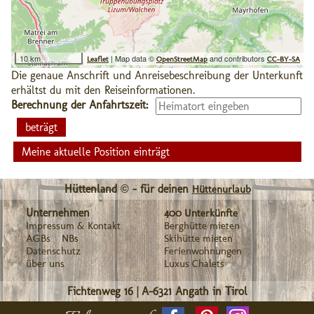
10 km
| Map data ©
and contributors
Leaflet
OpenStreetMap
CC-BY-SA
Die genaue Anschrift und Anreisebeschreibung der Unterkunft
erhältst du mit den Reiseinformationen.
Berechnung der Anfahrtszeit:
Meine aktuelle Position einträgt
Hüttenland © - für deinen
Hüttenurlaub
Unternehmen
400 Unterkünfte
Impressum & Kontakt
Berghütte mieten
AGBs
NBs
Skihütte mieten
Datenschutz
Ferienwohnungen
über uns
Luxus Chalets
Fichtenweg 16
|
A-6321
Angath in Tirol