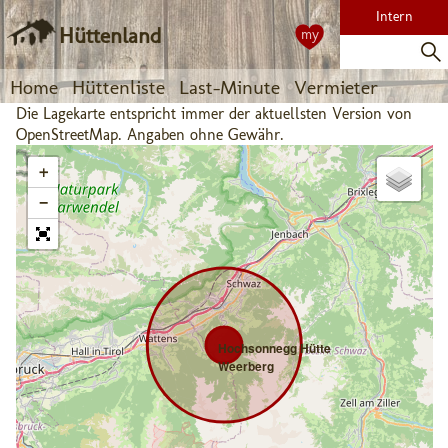
Intern
Hüttenland
my
Home
Hüttenliste
Last-Minute
Vermieter
Die Lagekarte entspricht immer der aktuellsten Version von
OpenStreetMap. Angaben ohne Gewähr.
+
−
Hochsonnegg Hütte
Weerberg