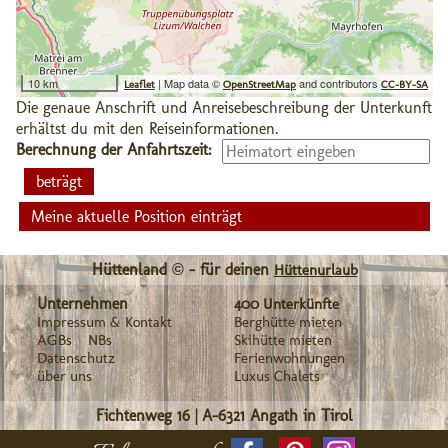
10 km
| Map data ©
and contributors
Leaflet
OpenStreetMap
CC-BY-SA
Die genaue Anschrift und Anreisebeschreibung der Unterkunft
erhältst du mit den Reiseinformationen.
Berechnung der Anfahrtszeit:
Meine aktuelle Position einträgt
Hüttenland © - für deinen
Hüttenurlaub
Unternehmen
400 Unterkünfte
Impressum & Kontakt
Berghütte mieten
AGBs
NBs
Skihütte mieten
Datenschutz
Ferienwohnungen
über uns
Luxus Chalets
Fichtenweg 16
|
A-6321
Angath in Tirol