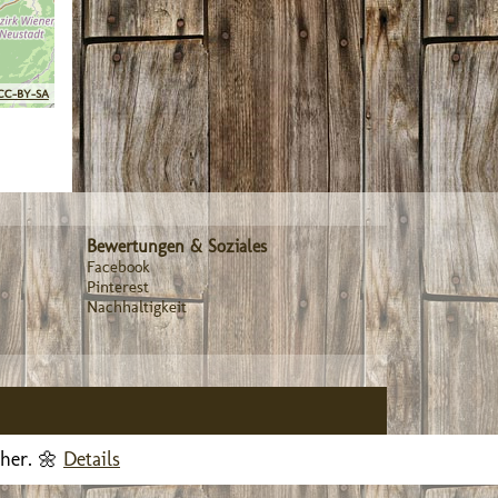
CC-BY-SA
Bewertungen & Soziales
Facebook
Pinterest
Nachhaltigkeit
cher. 🌼
Details