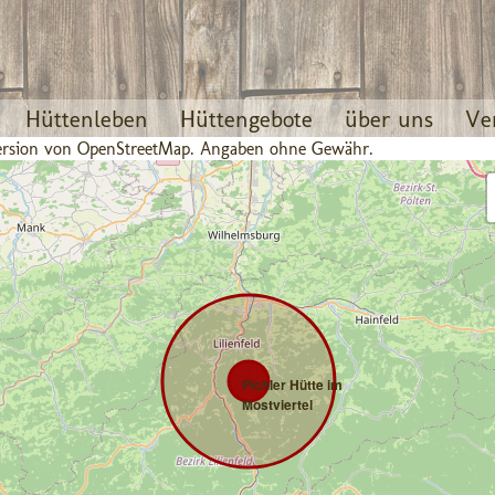
Hüttenleben
Hüttengebote
über uns
Ve
 Version von OpenStreetMap. Angaben ohne Gewähr.
Pichler Hütte im
Mostviertel