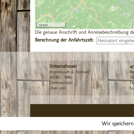
10 km
Die genaue Anschrift und Anreisebeschreibung de
Berechnung der Anfahrtszeit:
Unternehmen
4
Impressum & Kontakt
Be
AGBs
NBs
Sk
Datenschutz
F
über uns
Lu
Wir speichern