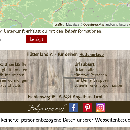
| Map data ©
and contributors
Leaflet
OpenStreetMap
r Unterkunft erhältst du mit den Reiseinformationen.
Hüttenland © - für deinen
Hüttenurlaub
Urlaubsart
00 Unterkünfte
rghütte mieten
Urlaub allein
ihütte mieten
für zwei Personen
erienwohnungen
für kleine Gruppen
xus Chalets
Bauern- & Gruppenhäuser
Fichtenweg 16
|
A-6321
Angath in Tirol
Folge uns auf
 keinerlei personenbezogene Daten unserer Webseitenbesu