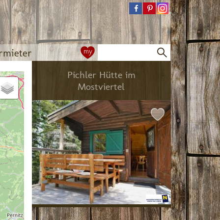
rmieter
my
Pichler Hütte im
Mostviertel