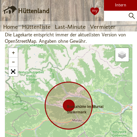
Intern
Hüttenland
my
Home
Hüttenliste
Last-Minute
Vermieter
Die Lagekarte entspricht immer der aktuellsten Version von
OpenStreetMap. Angaben ohne Gewähr.
+
−
Bomahütte im Murtal
Steiermark