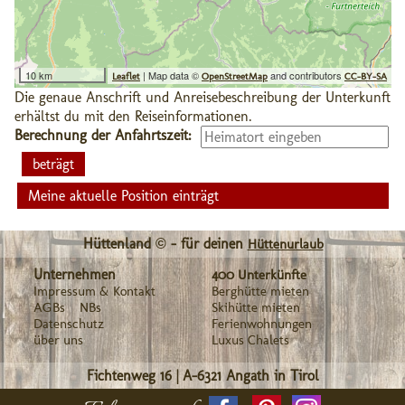
10 km
| Map data ©
and contributors
Leaflet
OpenStreetMap
CC-BY-SA
Die genaue Anschrift und Anreisebeschreibung der Unterkunft
erhältst du mit den Reiseinformationen.
Berechnung der Anfahrtszeit:
Meine aktuelle Position einträgt
Hüttenland © - für deinen
Hüttenurlaub
Unternehmen
400 Unterkünfte
Impressum & Kontakt
Berghütte mieten
AGBs
NBs
Skihütte mieten
Datenschutz
Ferienwohnungen
über uns
Luxus Chalets
Fichtenweg 16
|
A-6321
Angath in Tirol