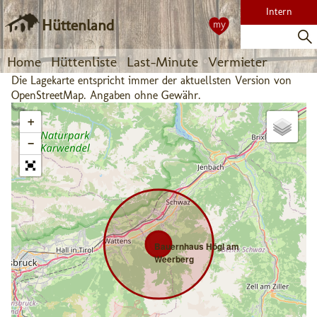
Intern
Hüttenland
my
Home
Hüttenliste
Last-Minute
Vermieter
Die Lagekarte entspricht immer der aktuellsten Version von
OpenStreetMap. Angaben ohne Gewähr.
+
−
Bauernhaus Högl am
Weerberg