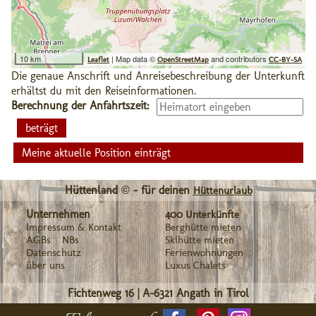
10 km
| Map data ©
and contributors
Leaflet
OpenStreetMap
CC-BY-SA
Die genaue Anschrift und Anreisebeschreibung der Unterkunft
erhältst du mit den Reiseinformationen.
Berechnung der Anfahrtszeit:
Meine aktuelle Position einträgt
Hüttenland © - für deinen
Hüttenurlaub
Unternehmen
400 Unterkünfte
Impressum & Kontakt
Berghütte mieten
AGBs
NBs
Skihütte mieten
Datenschutz
Ferienwohnungen
über uns
Luxus Chalets
Fichtenweg 16
|
A-6321
Angath in Tirol