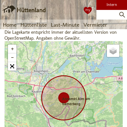
Intern
Hüttenland
my
Home
Hüttenliste
Last-Minute
Vermieter
Die Lagekarte entspricht immer der aktuellsten Version von
OpenStreetMap. Angaben ohne Gewähr.
+
−
Annamirl Alm am
Samerberg