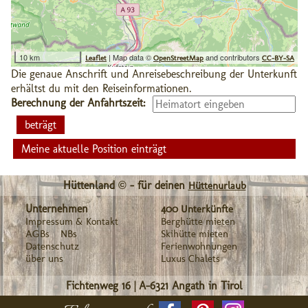
10 km
| Map data ©
and contributors
Leaflet
OpenStreetMap
CC-BY-SA
Die genaue Anschrift und Anreisebeschreibung der Unterkunft
erhältst du mit den Reiseinformationen.
Berechnung der Anfahrtszeit:
Meine aktuelle Position einträgt
Hüttenland © - für deinen
Hüttenurlaub
Unternehmen
400 Unterkünfte
Impressum & Kontakt
Berghütte mieten
AGBs
NBs
Skihütte mieten
Datenschutz
Ferienwohnungen
über uns
Luxus Chalets
Fichtenweg 16
|
A-6321
Angath in Tirol