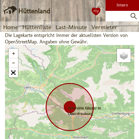
Intern
Hüttenland
my
Home
Hüttenliste
Last-Minute
Vermieter
Die Lagekarte entspricht immer der aktuellsten Version von
OpenStreetMap. Angaben ohne Gewähr.
+
−
Almhütte Glader in
Oberdrauburg