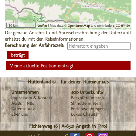
10 km
| Map data ©
and contributors
Leaflet
OpenStreetMap
CC-BY-SA
Die genaue Anschrift und Anreisebeschreibung der Unterkunft
erhältst du mit den Reiseinformationen.
Berechnung der Anfahrtszeit:
Meine aktuelle Position einträgt
Hüttenland © - für deinen
Hüttenurlaub
Unternehmen
400 Unterkünfte
Impressum & Kontakt
Berghütte mieten
AGBs
NBs
Skihütte mieten
Datenschutz
Ferienwohnungen
über uns
Luxus Chalets
Fichtenweg 16
|
A-6321
Angath in Tirol