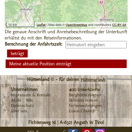
10 km
| Map data ©
and contributors
Leaflet
OpenStreetMap
CC-BY-SA
Die genaue Anschrift und Anreisebeschreibung der Unterkunft
erhältst du mit den Reiseinformationen.
Berechnung der Anfahrtszeit:
Meine aktuelle Position einträgt
Hüttenland © - für deinen
Hüttenurlaub
Unternehmen
400 Unterkünfte
Impressum & Kontakt
Berghütte mieten
AGBs
NBs
Skihütte mieten
Datenschutz
Ferienwohnungen
über uns
Luxus Chalets
Fichtenweg 16
|
A-6321
Angath in Tirol