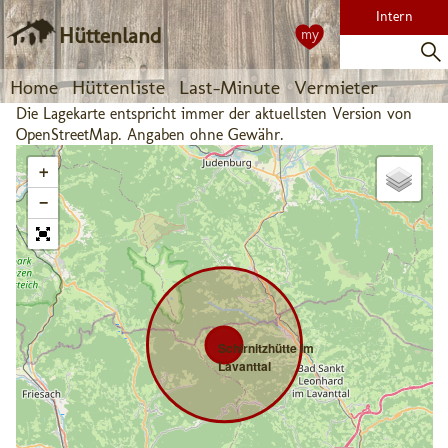
Intern
Hüttenland
my
Home
Hüttenliste
Last-Minute
Vermieter
Die Lagekarte entspricht immer der aktuellsten Version von
OpenStreetMap. Angaben ohne Gewähr.
+
−
Schirnitzhütte im
Lavanttal