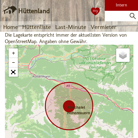
Intern
Hüttenland
my
Home
Hüttenliste
Last-Minute
Vermieter
Die Lagekarte entspricht immer der aktuellsten Version von
OpenStreetMap. Angaben ohne Gewähr.
+
−
Almchalet
Hohentauern