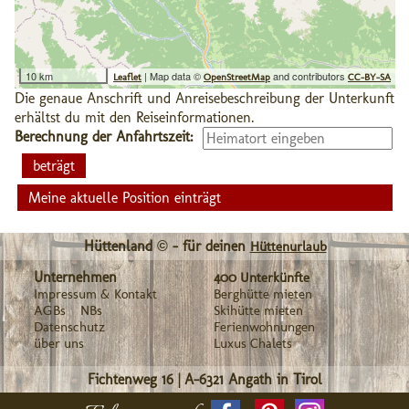
10 km
| Map data ©
and contributors
Leaflet
OpenStreetMap
CC-BY-SA
Die genaue Anschrift und Anreisebeschreibung der Unterkunft
erhältst du mit den Reiseinformationen.
Berechnung der Anfahrtszeit:
Meine aktuelle Position einträgt
Hüttenland © - für deinen
Hüttenurlaub
Unternehmen
400 Unterkünfte
Impressum & Kontakt
Berghütte mieten
AGBs
NBs
Skihütte mieten
Datenschutz
Ferienwohnungen
über uns
Luxus Chalets
Fichtenweg 16
|
A-6321
Angath in Tirol