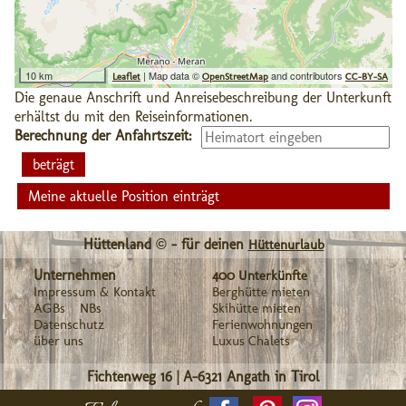
10 km
| Map data ©
and contributors
Leaflet
OpenStreetMap
CC-BY-SA
Die genaue Anschrift und Anreisebeschreibung der Unterkunft
erhältst du mit den Reiseinformationen.
Berechnung der Anfahrtszeit:
Meine aktuelle Position einträgt
Hüttenland © - für deinen
Hüttenurlaub
Unternehmen
400 Unterkünfte
Impressum & Kontakt
Berghütte mieten
AGBs
NBs
Skihütte mieten
Datenschutz
Ferienwohnungen
über uns
Luxus Chalets
Fichtenweg 16
|
A-6321
Angath in Tirol