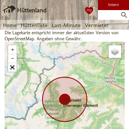
Intern
Hüttenland
my
Home
Hüttenliste
Last-Minute
Vermieter
Die Lagekarte entspricht immer der aktuellsten Version von
OpenStreetMap. Angaben ohne Gewähr.
+
−
Bergchalet
Unterweger Edelweiß