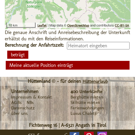
10 km
| Map data ©
and contributors
Leaflet
OpenStreetMap
CC-BY-SA
Die genaue Anschrift und Anreisebeschreibung der Unterkunft
erhältst du mit den Reiseinformationen.
Berechnung der Anfahrtszeit:
Meine aktuelle Position einträgt
Hüttenland © - für deinen
Hüttenurlaub
Unternehmen
400 Unterkünfte
Impressum & Kontakt
Berghütte mieten
AGBs
NBs
Skihütte mieten
Datenschutz
Ferienwohnungen
über uns
Luxus Chalets
Fichtenweg 16
|
A-6321
Angath in Tirol