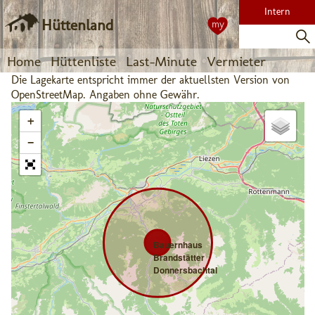
Intern
Hüttenland
my
Home
Hüttenliste
Last-Minute
Vermieter
Die Lagekarte entspricht immer der aktuellsten Version von
OpenStreetMap. Angaben ohne Gewähr.
+
−
Bauernhaus
Brandstätter
Donnersbachtal