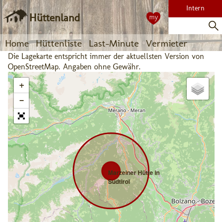
Intern
Hüttenland
my
Home
Hüttenliste
Last-Minute
Vermieter
Die Lagekarte entspricht immer der aktuellsten Version von
OpenStreetMap. Angaben ohne Gewähr.
+
−
Marzeiner Hütte in
Südtirol