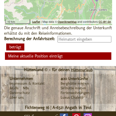
10 km
| Map data ©
and contributors
Leaflet
OpenStreetMap
CC-BY-SA
Die genaue Anschrift und Anreisebeschreibung der Unterkunft
erhältst du mit den Reiseinformationen.
Berechnung der Anfahrtszeit:
Meine aktuelle Position einträgt
Hüttenland © - für deinen
Hüttenurlaub
Unternehmen
400 Unterkünfte
Impressum & Kontakt
Berghütte mieten
AGBs
NBs
Skihütte mieten
Datenschutz
Ferienwohnungen
über uns
Luxus Chalets
Fichtenweg 16
|
A-6321
Angath in Tirol