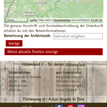
10 km
| Map data ©
and contributors
Leaflet
OpenStreetMap
CC-BY-SA
Die genaue Anschrift und Anreisebeschreibung der Unterkunft
erhältst du mit den Reiseinformationen.
Berechnung der Anfahrtszeit:
Meine aktuelle Position einträgt
Hüttenland © - für deinen
Hüttenurlaub
Unternehmen
400 Unterkünfte
Impressum & Kontakt
Berghütte mieten
AGBs
NBs
Skihütte mieten
Datenschutz
Ferienwohnungen
über uns
Luxus Chalets
Fichtenweg 16
|
A-6321
Angath in Tirol