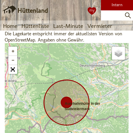
Intern
Hüttenland
my
Home
Hüttenliste
Last-Minute
Vermieter
Die Lagekarte entspricht immer der aktuellsten Version von
OpenStreetMap. Angaben ohne Gewähr.
+
−
Auerhahnhütte in der
Südsteiermark