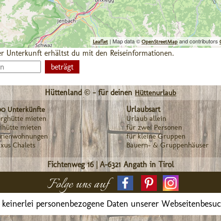
| Map data ©
and contributors
Leaflet
OpenStreetMap
r Unterkunft erhältst du mit den Reiseinformationen.
Hüttenland © - für deinen
Hüttenurlaub
Urlaubsart
00 Unterkünfte
rghütte mieten
Urlaub allein
ihütte mieten
für zwei Personen
erienwohnungen
für kleine Gruppen
xus Chalets
Bauern- & Gruppenhäuser
Fichtenweg 16
|
A-6321
Angath in Tirol
Folge uns auf
 keinerlei personenbezogene Daten unserer Webseitenbesu