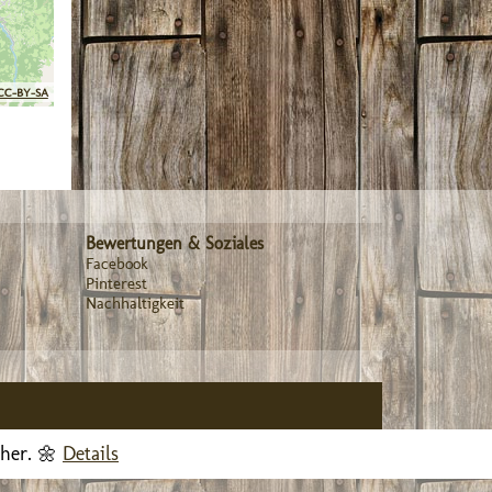
CC-BY-SA
Bewertungen & Soziales
Facebook
Pinterest
Nachhaltigkeit
cher. 🌼
Details