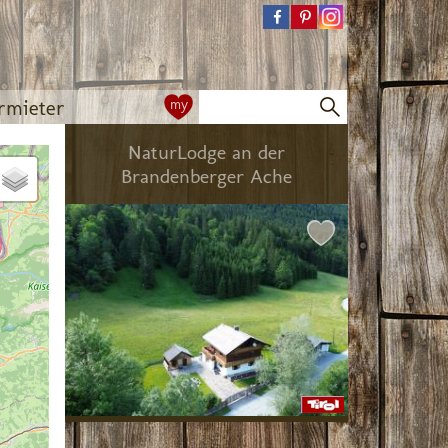
rmieter
my
NaturLodge an der
Brandenberger Ache