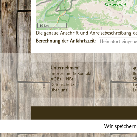
10 km
Die genaue Anschrift und Anreisebeschreibung de
Berechnung der Anfahrtszeit:
Unternehmen
4
Impressum & Kontakt
Be
AGBs
NBs
Sk
Datenschutz
F
über uns
Lu
Wir speichern