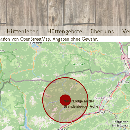
Hüttenleben
Hüttengebote
über uns
Ve
 Version von OpenStreetMap. Angaben ohne Gewähr.
NaturLodge an der
Brandenberger Ache