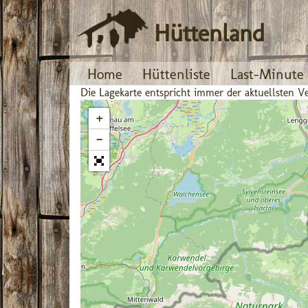
Hüttenland
Home
Hüttenliste
Last-Minute
Die Lagekarte entspricht immer der aktuellsten
+
−