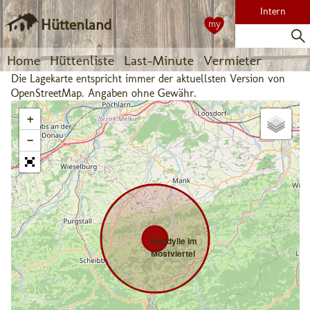
Intern
Hüttenland
my
Home
Hüttenliste
Last-Minute
Vermieter
Die Lagekarte entspricht immer der aktuellsten Version von
OpenStreetMap. Angaben ohne Gewähr.
+
−
Hofidylle im
Mostviertel