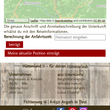
10 km
| Map data ©
and contributors
Leaflet
OpenStreetMap
CC-BY-SA
Die genaue Anschrift und Anreisebeschreibung der Unterkunft
erhältst du mit den Reiseinformationen.
Berechnung der Anfahrtszeit:
Meine aktuelle Position einträgt
Hüttenland © - für deinen
Hüttenurlaub
Unternehmen
400 Unterkünfte
Impressum & Kontakt
Berghütte mieten
AGBs
NBs
Skihütte mieten
Datenschutz
Ferienwohnungen
über uns
Luxus Chalets
Fichtenweg 16
|
A-6321
Angath in Tirol