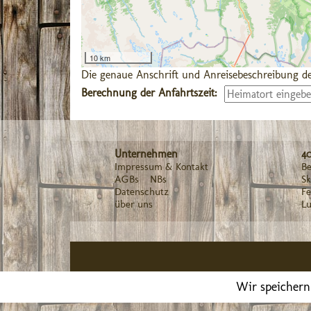
10 km
Die genaue Anschrift und Anreisebeschreibung de
Berechnung der Anfahrtszeit:
Unternehmen
4
Impressum & Kontakt
Be
AGBs
NBs
Sk
Datenschutz
F
über uns
Lu
Wir speichern