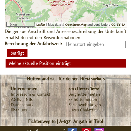
10 km
| Map data ©
and contributors
Leaflet
OpenStreetMap
CC-BY-SA
Die genaue Anschrift und Anreisebeschreibung der Unterkunft
erhältst du mit den Reiseinformationen.
Berechnung der Anfahrtszeit:
Meine aktuelle Position einträgt
Hüttenland © - für deinen
Hüttenurlaub
Unternehmen
400 Unterkünfte
Impressum & Kontakt
Berghütte mieten
AGBs
NBs
Skihütte mieten
Datenschutz
Ferienwohnungen
über uns
Luxus Chalets
Fichtenweg 16
|
A-6321
Angath in Tirol