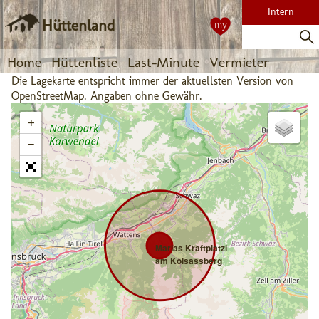
Intern
Hüttenland
my
Home
Hüttenliste
Last-Minute
Vermieter
Die Lagekarte entspricht immer der aktuellsten Version von
OpenStreetMap. Angaben ohne Gewähr.
+
−
Marias Kraftplatzl
am Kolsassberg