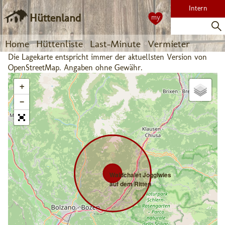
Intern
Hüttenland
my
Home
Hüttenliste
Last-Minute
Vermieter
Die Lagekarte entspricht immer der aktuellsten Version von
OpenStreetMap. Angaben ohne Gewähr.
+
−
Waldchalet Jogglwies
auf dem Ritten