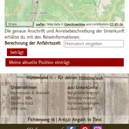
10 km
| Map data ©
and contributors
Leaflet
OpenStreetMap
CC-BY-SA
Die genaue Anschrift und Anreisebeschreibung der Unterkunft
erhältst du mit den Reiseinformationen.
Berechnung der Anfahrtszeit:
Meine aktuelle Position einträgt
Hüttenland © - für deinen
Hüttenurlaub
Unternehmen
400 Unterkünfte
Impressum & Kontakt
Berghütte mieten
AGBs
NBs
Skihütte mieten
Datenschutz
Ferienwohnungen
über uns
Luxus Chalets
Fichtenweg 16
|
A-6321
Angath in Tirol