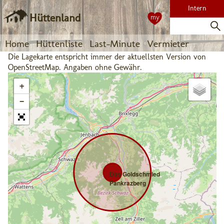
Intern
Hüttenland
my
Home
Hüttenliste
Last-Minute
Vermieter
Die Lagekarte entspricht immer der aktuellsten Version von
OpenStreetMap. Angaben ohne Gewähr.
+
−
Das Goldschmied
Pankrazberg