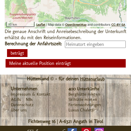
10 km
| Map data ©
and contributors
Leaflet
OpenStreetMap
CC-BY-SA
Die genaue Anschrift und Anreisebeschreibung der Unterkunft
erhältst du mit den Reiseinformationen.
Berechnung der Anfahrtszeit:
Meine aktuelle Position einträgt
Hüttenland © - für deinen
Hüttenurlaub
Unternehmen
400 Unterkünfte
Impressum & Kontakt
Berghütte mieten
AGBs
NBs
Skihütte mieten
Datenschutz
Ferienwohnungen
über uns
Luxus Chalets
Fichtenweg 16
|
A-6321
Angath in Tirol