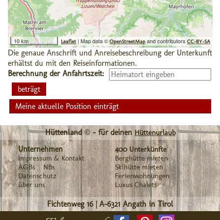
10 km
| Map data ©
and contributors
Leaflet
OpenStreetMap
CC-BY-SA
Die genaue Anschrift und Anreisebeschreibung der Unterkunft
erhältst du mit den Reiseinformationen.
Berechnung der Anfahrtszeit:
Meine aktuelle Position einträgt
Hüttenland © - für deinen
Hüttenurlaub
Unternehmen
400 Unterkünfte
Impressum & Kontakt
Berghütte mieten
AGBs
NBs
Skihütte mieten
Datenschutz
Ferienwohnungen
über uns
Luxus Chalets
Fichtenweg 16
|
A-6321
Angath in Tirol