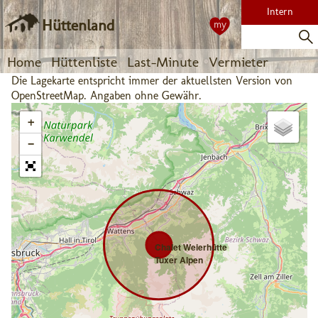
Intern
Hüttenland
my
Home
Hüttenliste
Last-Minute
Vermieter
Die Lagekarte entspricht immer der aktuellsten Version von
OpenStreetMap. Angaben ohne Gewähr.
+
−
Chalet Weierhütte
Tuxer Alpen