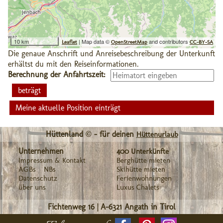
10 km
| Map data ©
and contributors
Leaflet
OpenStreetMap
CC-BY-SA
Die genaue Anschrift und Anreisebeschreibung der Unterkunft
erhältst du mit den Reiseinformationen.
Berechnung der Anfahrtszeit:
Meine aktuelle Position einträgt
Hüttenland © - für deinen
Hüttenurlaub
Unternehmen
400 Unterkünfte
Impressum & Kontakt
Berghütte mieten
AGBs
NBs
Skihütte mieten
Datenschutz
Ferienwohnungen
über uns
Luxus Chalets
Fichtenweg 16
|
A-6321
Angath in Tirol