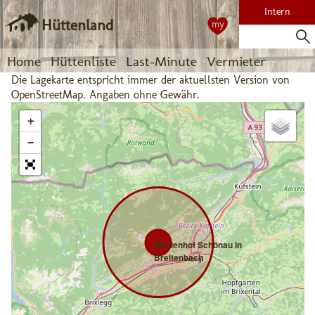
Intern
Hüttenland
my
Home
Hüttenliste
Last-Minute
Vermieter
Die Lagekarte entspricht immer der aktuellsten Version von
OpenStreetMap. Angaben ohne Gewähr.
+
−
Mühlenhof Schönau in
Breitenbach