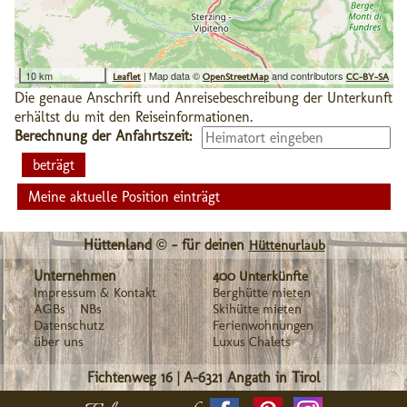
10 km
| Map data ©
and contributors
Leaflet
OpenStreetMap
CC-BY-SA
Die genaue Anschrift und Anreisebeschreibung der Unterkunft
erhältst du mit den Reiseinformationen.
Berechnung der Anfahrtszeit:
Meine aktuelle Position einträgt
Hüttenland © - für deinen
Hüttenurlaub
Unternehmen
400 Unterkünfte
Impressum & Kontakt
Berghütte mieten
AGBs
NBs
Skihütte mieten
Datenschutz
Ferienwohnungen
über uns
Luxus Chalets
Fichtenweg 16
|
A-6321
Angath in Tirol