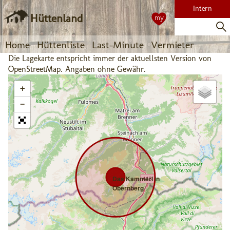
Intern
Hüttenland
my
Home
Hüttenliste
Last-Minute
Vermieter
Die Lagekarte entspricht immer der aktuellsten Version von
OpenStreetMap. Angaben ohne Gewähr.
+
−
Das Kammerl in
Obernberg