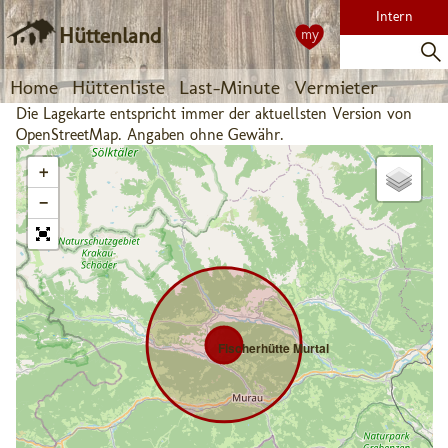
Intern
Hüttenland
my
Home
Hüttenliste
Last-Minute
Vermieter
Die Lagekarte entspricht immer der aktuellsten Version von
OpenStreetMap. Angaben ohne Gewähr.
+
−
Fischerhütte Murtal