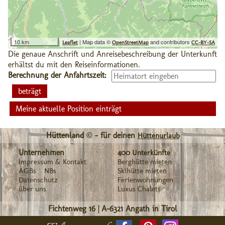
10 km
| Map data ©
and contributors
Leaflet
OpenStreetMap
CC-BY-SA
Die genaue Anschrift und Anreisebeschreibung der Unterkunft
erhältst du mit den Reiseinformationen.
Berechnung der Anfahrtszeit:
Meine aktuelle Position einträgt
Hüttenland © - für deinen
Hüttenurlaub
Unternehmen
400 Unterkünfte
Impressum & Kontakt
Berghütte mieten
AGBs
NBs
Skihütte mieten
Datenschutz
Ferienwohnungen
über uns
Luxus Chalets
Fichtenweg 16
|
A-6321
Angath in Tirol