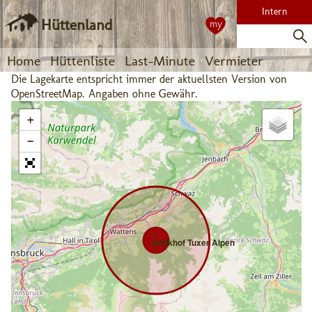
Intern
Hüttenland
my
Home
Hüttenliste
Last-Minute
Vermieter
Die Lagekarte entspricht immer der aktuellsten Version von
OpenStreetMap. Angaben ohne Gewähr.
+
−
Antikhof Tuxer Alpen