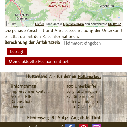
10 km
| Map data ©
and contributors
Leaflet
OpenStreetMap
CC-BY-SA
Die genaue Anschrift und Anreisebeschreibung der Unterkunft
erhältst du mit den Reiseinformationen.
Berechnung der Anfahrtszeit:
Meine aktuelle Position einträgt
Hüttenland © - für deinen
Hüttenurlaub
Unternehmen
400 Unterkünfte
Impressum & Kontakt
Berghütte mieten
AGBs
NBs
Skihütte mieten
Datenschutz
Ferienwohnungen
über uns
Luxus Chalets
Fichtenweg 16
|
A-6321
Angath in Tirol