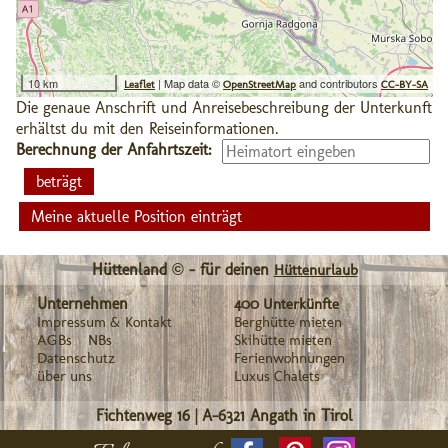
10 km
| Map data ©
and contributors
Leaflet
OpenStreetMap
CC-BY-SA
Die genaue Anschrift und Anreisebeschreibung der Unterkunft
erhältst du mit den Reiseinformationen.
Berechnung der Anfahrtszeit:
Meine aktuelle Position einträgt
Hüttenland © - für deinen
Hüttenurlaub
Unternehmen
400 Unterkünfte
Impressum & Kontakt
Berghütte mieten
AGBs
NBs
Skihütte mieten
Datenschutz
Ferienwohnungen
über uns
Luxus Chalets
Fichtenweg 16
|
A-6321
Angath in Tirol