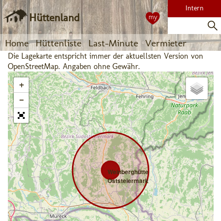
Intern
Hüttenland
my
Home
Hüttenliste
Last-Minute
Vermieter
Die Lagekarte entspricht immer der aktuellsten Version von
OpenStreetMap. Angaben ohne Gewähr.
+
−
Weinberghütte
Oststeiermark