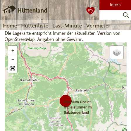
Intern
Hüttenland
my
Home
Hüttenliste
Last-Minute
Vermieter
Die Lagekarte entspricht immer der aktuellsten Version von
OpenStreetMap. Angaben ohne Gewähr.
+
−
Premium Chalet
Gipfelstürmer im
Salzburgerland