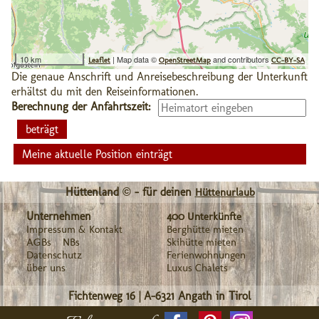
10 km
| Map data ©
and contributors
Leaflet
OpenStreetMap
CC-BY-SA
Die genaue Anschrift und Anreisebeschreibung der Unterkunft
erhältst du mit den Reiseinformationen.
Berechnung der Anfahrtszeit:
Meine aktuelle Position einträgt
Hüttenland © - für deinen
Hüttenurlaub
Unternehmen
400 Unterkünfte
Impressum & Kontakt
Berghütte mieten
AGBs
NBs
Skihütte mieten
Datenschutz
Ferienwohnungen
über uns
Luxus Chalets
Fichtenweg 16
|
A-6321
Angath in Tirol