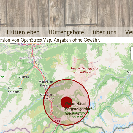
Hüttenleben
Hüttengebote
über uns
Ve
 Version von OpenStreetMap. Angaben ohne Gewähr.
Weber Häusl
Bergsteigerdorf
Schmirn