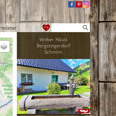
rmieter
my
Weber Häusl
Bergsteigerdorf
Schmirn