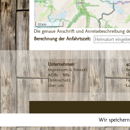
10 km
Die genaue Anschrift und Anreisebeschreibung de
Berechnung der Anfahrtszeit:
Unternehmen
4
Impressum & Kontakt
Be
AGBs
NBs
Sk
Datenschutz
F
über uns
Lu
Wir speichern