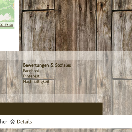
CC-BY-SA
Bewertungen & Soziales
Facebook
Pinterest
Nachhaltigkeit
cher. 🌼
Details