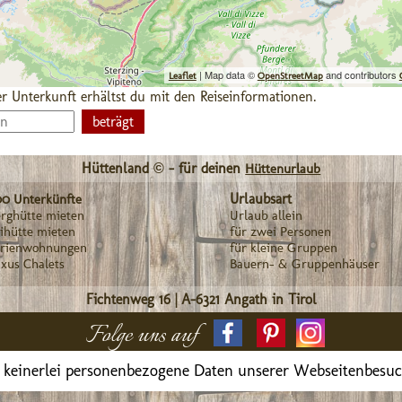
| Map data ©
and contributors
Leaflet
OpenStreetMap
r Unterkunft erhältst du mit den Reiseinformationen.
Hüttenland © - für deinen
Hüttenurlaub
Urlaubsart
00 Unterkünfte
rghütte mieten
Urlaub allein
ihütte mieten
für zwei Personen
erienwohnungen
für kleine Gruppen
xus Chalets
Bauern- & Gruppenhäuser
Fichtenweg 16
|
A-6321
Angath in Tirol
Folge uns auf
 keinerlei personenbezogene Daten unserer Webseitenbesu