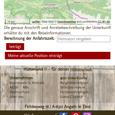
10 km
| Map data ©
and contributors
Leaflet
OpenStreetMap
CC-BY-SA
Die genaue Anschrift und Anreisebeschreibung der Unterkunft
erhältst du mit den Reiseinformationen.
Berechnung der Anfahrtszeit:
Meine aktuelle Position einträgt
Hüttenland © - für deinen
Hüttenurlaub
Unternehmen
400 Unterkünfte
Impressum & Kontakt
Berghütte mieten
AGBs
NBs
Skihütte mieten
Datenschutz
Ferienwohnungen
über uns
Luxus Chalets
Fichtenweg 16
|
A-6321
Angath in Tirol