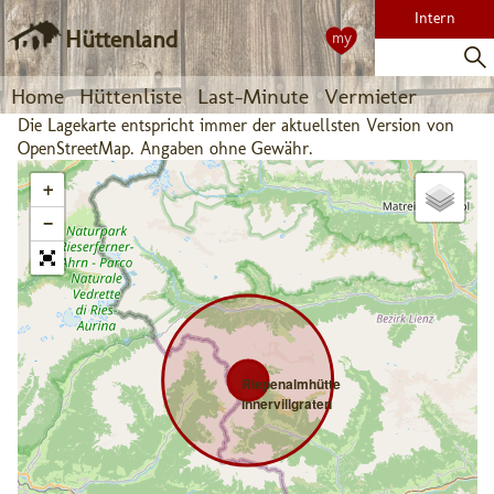
Intern
Hüttenland
my
Home
Hüttenliste
Last-Minute
Vermieter
Die Lagekarte entspricht immer der aktuellsten Version von
OpenStreetMap. Angaben ohne Gewähr.
+
−
Riepenalmhütte
Innervillgraten