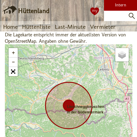
Intern
Hüttenland
my
Home
Hüttenliste
Last-Minute
Vermieter
Die Lagekarte entspricht immer der aktuellsten Version von
OpenStreetMap. Angaben ohne Gewähr.
+
−
Lieschneggkeuschen
in der Südsteiermark