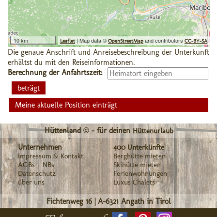
10 km
| Map data ©
and contributors
Leaflet
OpenStreetMap
CC-BY-SA
Die genaue Anschrift und Anreisebeschreibung der Unterkunft
erhältst du mit den Reiseinformationen.
Berechnung der Anfahrtszeit:
Meine aktuelle Position einträgt
Hüttenland © - für deinen
Hüttenurlaub
Unternehmen
400 Unterkünfte
Impressum & Kontakt
Berghütte mieten
AGBs
NBs
Skihütte mieten
Datenschutz
Ferienwohnungen
über uns
Luxus Chalets
Fichtenweg 16
|
A-6321
Angath in Tirol